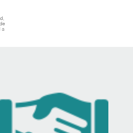
l
d,
 de
l a