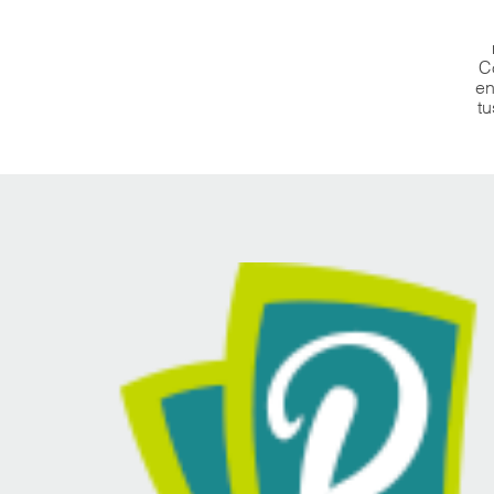
C
en
tu